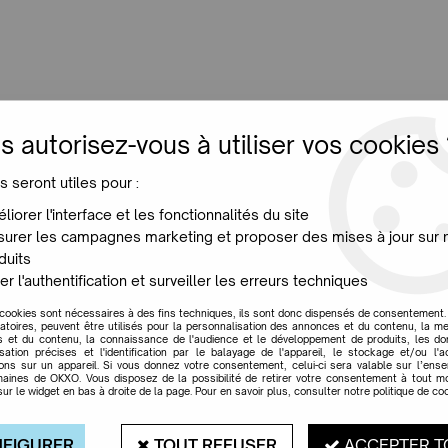
LUMINAIRES
JARDIN
MAISON
PROMO
NE
s autorisez-vous à utiliser vos cookies 
s seront utiles pour :
OUTIQUE EN LIGNE DE DESI
liorer l'interface et les fonctionnalités du site
urer les campagnes marketing et proposer des mises à jour sur 
duits
NOS OBJETS TENDANCE
er l'authentification et surveiller les erreurs techniques
 cookies sont nécessaires à des fins techniques, ils sont donc dispensés de consentement. 
gatoires, peuvent être utilisés pour la personnalisation des annonces et du contenu, la m
 et du contenu, la connaissance de l'audience et le développement de produits, les d
isation précises et l'identification par le balayage de l'appareil, le stockage et/ou l'
ions sur un appareil. Si vous donnez votre consentement, celui-ci sera valable sur l’ens
aines de OKXO. Vous disposez de la possibilité de retirer votre consentement à tout 
 MODULABLE :
sur le widget en bas à droite de la page. Pour en savoir plus, consulter notre politique de coo
Z L'ESPACE
ce, d'une maison entière ou d'un
FIGURER
TOUT REFUSER
ACCEPTER T