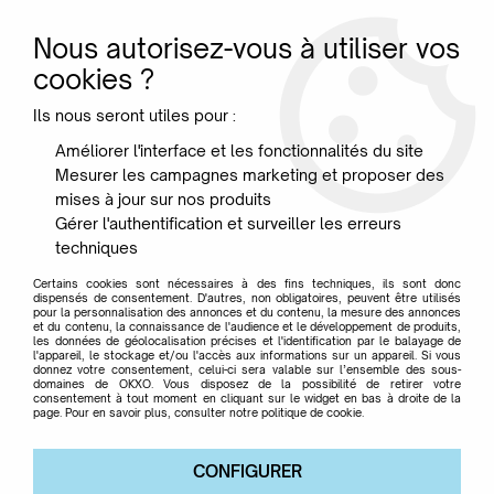
Nous autorisez-vous à utiliser vos
0
cookies ?
Ils nous seront utiles pour :
Accueil
>
Nous contacter
Améliorer l'interface et les fonctionnalités du site
Mesurer les campagnes marketing et proposer des
Nous contacter
mises à jour sur nos produits
Gérer l'authentification et surveiller les erreurs
techniques
Pour toute demande d'information concernant un produit, une
Certains cookies sont nécessaires à des fins techniques, ils sont donc
commande ou autre, n'hésitez pas à nous contacter via le
dispensés de consentement. D'autres, non obligatoires, peuvent être utilisés
formulaire ci-dessous ou pas téléphone.
pour la personnalisation des annonces et du contenu, la mesure des annonces
et du contenu, la connaissance de l'audience et le développement de produits,
les données de géolocalisation précises et l'identification par le balayage de
Nous vous répondrons dans les meilleurs délais.
l'appareil, le stockage et/ou l'accès aux informations sur un appareil. Si vous
donnez votre consentement, celui-ci sera valable sur l’ensemble des sous-
domaines de OKXO. Vous disposez de la possibilité de retirer votre
consentement à tout moment en cliquant sur le widget en bas à droite de la
page. Pour en savoir plus, consulter notre politique de cookie.
POUR TOUTE DEMANDE D'INFORMATION,
CONTACTEZ-NOUS VIA CE FORMULAIRE
CONFIGURER