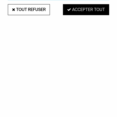
Civilité
TOUT REFUSER
ACCEPTER TOUT
Monsieur
Madame
Nom *
Prénom *
Société
Adresse
Code postal