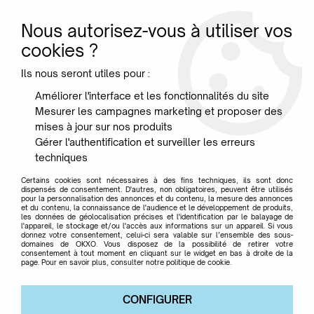
Nous autorisez-vous à utiliser vos
0
cookies ?
Ils nous seront utiles pour :
Accueil
>
Boutiques Okxo
Améliorer l'interface et les fonctionnalités du site
Mesurer les campagnes marketing et proposer des
Les boutiques OKXO
mises à jour sur nos produits
Gérer l'authentification et surveiller les erreurs
techniques
NOTRE BOUTIQUE OKXO
Certains cookies sont nécessaires à des fins techniques, ils sont donc
Bienvenue chez OKXO La Suite, votre spécialiste des
dispensés de consentement. D'autres, non obligatoires, peuvent être utilisés
pour la personnalisation des annonces et du contenu, la mesure des annonces
intérieurs exclusifs. Explorez notre espace de 220 m², où
et du contenu, la connaissance de l'audience et le développement de produits,
les données de géolocalisation précises et l'identification par le balayage de
nous avons soigneusement sélectionné une gamme de
l'appareil, le stockage et/ou l'accès aux informations sur un appareil. Si vous
classiques intemporels et de nouvelles icônes du design.
donnez votre consentement, celui-ci sera valable sur l’ensemble des sous-
domaines de OKXO. Vous disposez de la possibilité de retirer votre
Nos conseillers en décoration intérieure sont à votre
consentement à tout moment en cliquant sur le widget en bas à droite de la
disposition tous les jours de la semaine pour partager leur
page. Pour en savoir plus, consulter notre politique de cookie.
passion du design et vous conseiller dans la réalisation de
votre projet personnalisé.
CONFIGURER
Venez découvrir, toucher et tomber amoureux de l'une de