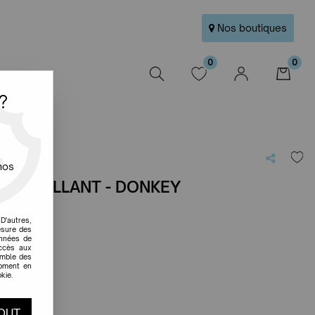
Nos boutiques
0
0
W
?
nos
UR BRILLANT - DONKEY
e avis !
D'autres,
esure des
onnées de
accès aux
emble des
moment en
kie.
s
OUT