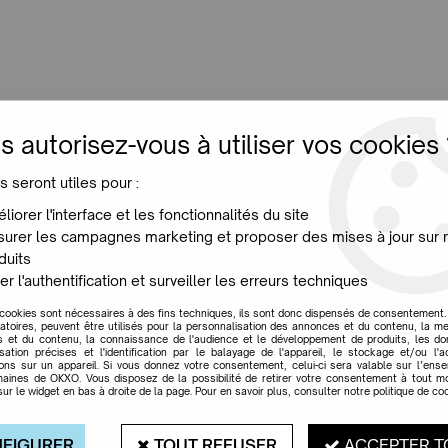
LUMINAIRES
JARDIN
MAISON
PROMO
NE
s autorisez-vous à utiliser vos cookies 
 Donkey
s seront utiles pour :
liorer l'interface et les fonctionnalités du site
urer les campagnes marketing et proposer des mises à jour sur 
duits
CHAT PORTE BONHE
er l'authentification et surveiller les erreurs techniques
Soyez le premier à donner votr
 cookies sont nécessaires à des fins techniques, ils sont donc dispensés de consentement. 
gatoires, peuvent être utilisés pour la personnalisation des annonces et du contenu, la m
31
,
00
€
TTC
 et du contenu, la connaissance de l'audience et le développement de produits, les d
isation précises et l'identification par le balayage de l'appareil, le stockage et/ou l'
ions sur un appareil. Si vous donnez votre consentement, celui-ci sera valable sur l’ens
aines de OKXO. Vous disposez de la possibilité de retirer votre consentement à tout 
Réf. :
DONB
sur le widget en bas à droite de la page. Pour en savoir plus, consulter notre politique de coo
Description
Caractéristique
FIGURER
TOUT REFUSER
ACCEPTER T