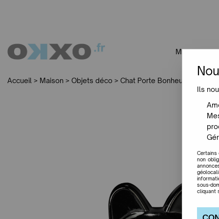
MOBILIER
Nou
Accueil
>
Maison
>
Objets déco
>
Chat Porte Bonheur Brillant -
Ils nou
Amé
Mes
pro
Gér
Certains
non obli
annonces
géolocal
informat
sous-dom
cliquant 
CON