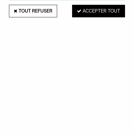
TOUT REFUSER
ACCEPTER TOUT
TABLE BASSE TRAYS KARTELL 140X40
CM
Soyez le premier à donner votre avis !