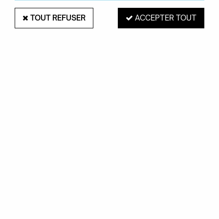
TOUT REFUSER
ACCEPTER TOUT
LAMPE BOURGIE - MAT - KARTELL
Soyez le premier à donner votre avis !
435
,
00
€
TTC