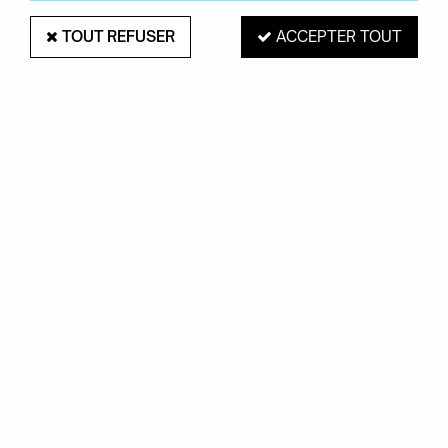
TOUT REFUSER
ACCEPTER TOUT
FERMOB
BANC À DOSSIER LUXEMBOURG -
FERMOB
Soyez le premier à donner votre avis !