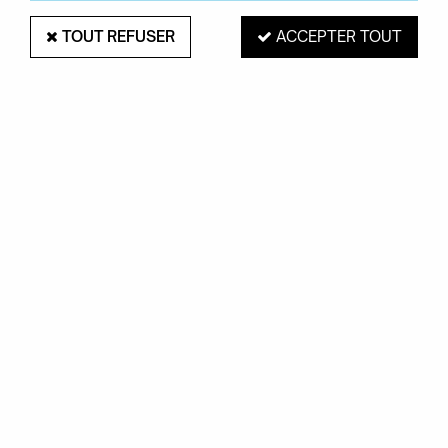
TOUT REFUSER
ACCEPTER TOUT
FATBOY
POUF BUGGLE-UP - POLYESTER -
FATBOY
Soyez le premier à donner votre avis !