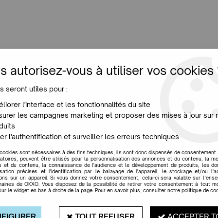
LUMINAIRES
JARDIN
MAISON
PROMO
NE
s autorisez-vous à utiliser vos cookies 
s seront utiles pour :
oduits de la marque AKA
liorer l'interface et les fonctionnalités du site
urer les campagnes marketing et proposer des mises à jour sur 
duits
er l'authentification et surveiller les erreurs techniques
Aucune correspondance trouvée
 cookies sont nécessaires à des fins techniques, ils sont donc dispensés de consentement. 
gatoires, peuvent être utilisés pour la personnalisation des annonces et du contenu, la m
 et du contenu, la connaissance de l'audience et le développement de produits, les d
isation précises et l'identification par le balayage de l'appareil, le stockage et/ou l'
ions sur un appareil. Si vous donnez votre consentement, celui-ci sera valable sur l’ens
aines de OKXO. Vous disposez de la possibilité de retirer votre consentement à tout 
sur le widget en bas à droite de la page. Pour en savoir plus, consulter notre politique de coo
EXPÉDITION 48H
RETRAIT EN MAGA
FIGURER
TOUT REFUSER
ACCEPTER T
pour les produits
Du mardi au samedi de 1