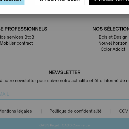
en stock
ROUEN 76000
E PROFESSIONNELS
NOS SÉLECTIO
Nos services BtoB
Bois et Design
Mobilier contract
Nouvel horizon
Color Addict
NEWSLETTER
 à notre newsletter pour suivre notre actualité et être informé de 
Mentions légales
Politique de confidentialité
CGV
|
|
-
OASIS Projet
OASIS Commerce