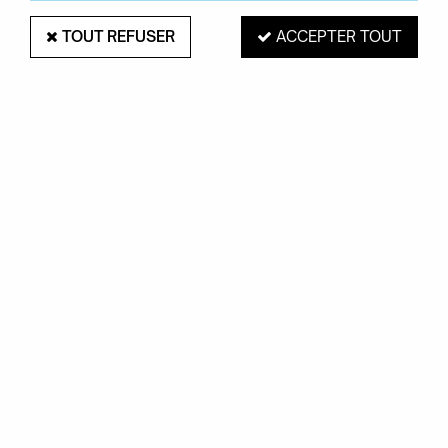
TOUT REFUSER
ACCEPTER TOUT
BUFFET PI CHÊNE MASSIF -
ETHNICRAFT
Soyez le premier à donner votre avis !