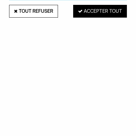
TOUT REFUSER
ACCEPTER TOUT
CANAPÉ NAPALI - BRETZ
Soyez le premier à donner votre avis !