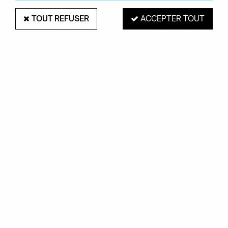
TOUT REFUSER
ACCEPTER TOUT
CHAISE CATWALK - KARTELL
Soyez le premier à donner votre avis !