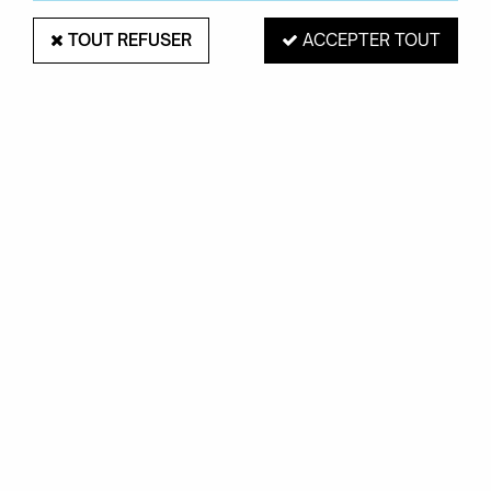
TOUT REFUSER
ACCEPTER TOUT
CHAISE CATWALK - KARTELL
Soyez le premier à donner votre avis !