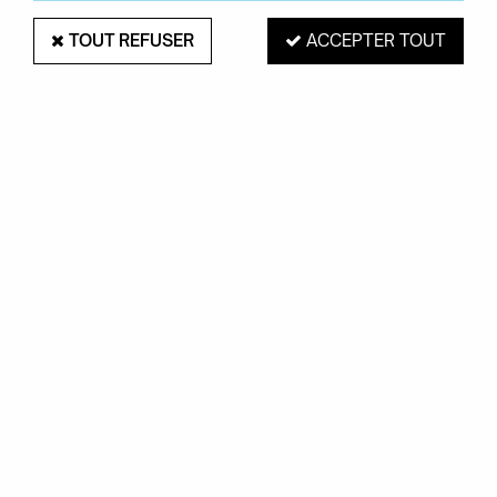
TOUT REFUSER
ACCEPTER TOUT
CHAISE RESULT - HAY - STRUCTURE
NOIRE
Soyez le premier à donner votre avis !