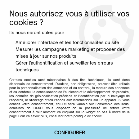
Nous autorisez-vous à utiliser vos
0
cookies ?
Ils nous seront utiles pour :
Accueil
>
Frezza
Améliorer l'interface et les fonctionnalités du site
Mesurer les campagnes marketing et proposer des
Produits de la marque
mises à jour sur nos produits
Gérer l'authentification et surveiller les erreurs
techniques
Frezza
Certains cookies sont nécessaires à des fins techniques, ils sont donc
dispensés de consentement. D'autres, non obligatoires, peuvent être utilisés
pour la personnalisation des annonces et du contenu, la mesure des annonces
et du contenu, la connaissance de l'audience et le développement de produits,
les données de géolocalisation précises et l'identification par le balayage de
4 articles sur
4
l'appareil, le stockage et/ou l'accès aux informations sur un appareil. Si vous
donnez votre consentement, celui-ci sera valable sur l’ensemble des sous-
domaines de OKXO. Vous disposez de la possibilité de retirer votre
consentement à tout moment en cliquant sur le widget en bas à droite de la
page. Pour en savoir plus, consulter notre politique de cookie.
CONFIGURER