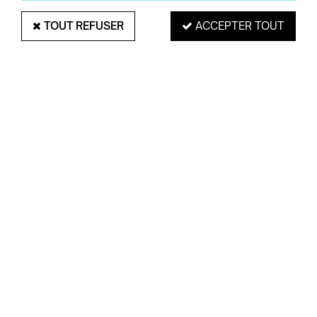
TOUT REFUSER
ACCEPTER TOUT
Frezza
Table de réunion Pop - Frezza
Prix : Nous consulter
VOIR LE PRODUIT