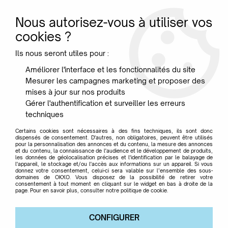
Nous autorisez-vous à utiliser vos
0
cookies ?
Ils nous seront utiles pour :
Accueil
>
Jardin
>
Fauteuil relax
Améliorer l'interface et les fonctionnalités du site
Mesurer les campagnes marketing et proposer des
Fauteuil relax
mises à jour sur nos produits
Gérer l'authentification et surveiller les erreurs
techniques
RELAXEZ VOUS EN EXTÉRIEUR
Certains cookies sont nécessaires à des fins techniques, ils sont donc
dispensés de consentement. D'autres, non obligatoires, peuvent être utilisés
pour la personnalisation des annonces et du contenu, la mesure des annonces
et du contenu, la connaissance de l'audience et le développement de produits,
les données de géolocalisation précises et l'identification par le balayage de
l'appareil, le stockage et/ou l'accès aux informations sur un appareil. Si vous
donnez votre consentement, celui-ci sera valable sur l’ensemble des sous-
TRIER & FILTRER
domaines de OKXO. Vous disposez de la possibilité de retirer votre
consentement à tout moment en cliquant sur le widget en bas à droite de la
page. Pour en savoir plus, consulter notre politique de cookie.
19 articles sur
19
CONFIGURER