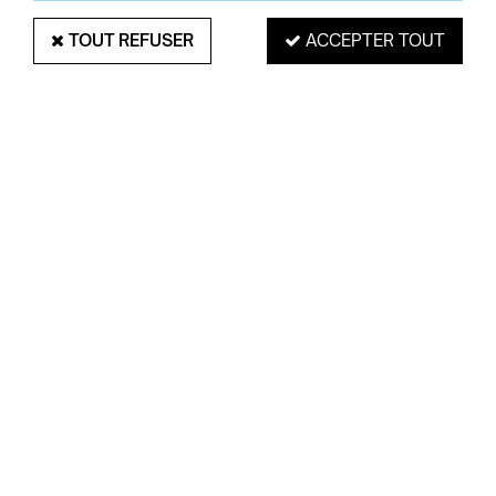
TOUT REFUSER
ACCEPTER TOUT
HOUE
Repose-pieds Click - HOUE
159,00 €
VOIR LE PRODUIT