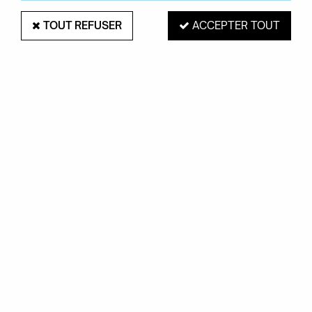
TOUT REFUSER
ACCEPTER TOUT
TABLE BUBBLE CLUB KARTELL
Soyez le premier à donner votre avis !