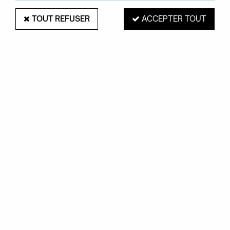
TOUT REFUSER
ACCEPTER TOUT
SUSPENSION GE KARTELL - OPAQUE
Soyez le premier à donner votre avis !