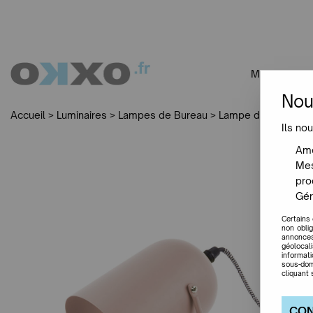
MOBILIER
Nou
Accueil
>
Luminaires
>
Lampes de Bureau
>
Lampe de bureau En
Ils nou
Amé
Mes
pro
Gér
Certains
non obli
annonces
géolocal
informat
sous-dom
cliquant 
CON