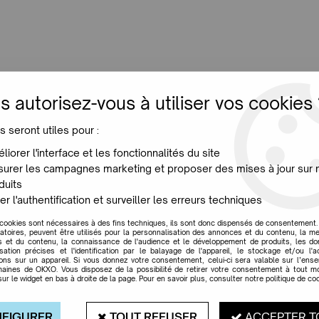
LUMINAIRES
JARDIN
MAISON
PROMO
NE
s autorisez-vous à utiliser vos cookies 
chant - Leitmotiv
s seront utiles pour :
liorer l'interface et les fonctionnalités du site
urer les campagnes marketing et proposer des mises à jour sur 
duits
LAMPE DE BUREAU E
er l'authentification et surveiller les erreurs techniques
Soyez le premier à donner votr
 cookies sont nécessaires à des fins techniques, ils sont donc dispensés de consentement. 
gatoires, peuvent être utilisés pour la personnalisation des annonces et du contenu, la m
 et du contenu, la connaissance de l'audience et le développement de produits, les d
36
,
50
€
TTC
isation précises et l'identification par le balayage de l'appareil, le stockage et/ou l'
ions sur un appareil. Si vous donnez votre consentement, celui-ci sera valable sur l’ens
aines de OKXO. Vous disposez de la possibilité de retirer votre consentement à tout 
Réf. :
PTLM1824
sur le widget en bas à droite de la page. Pour en savoir plus, consulter notre politique de coo
La petite
lampe à poser Enchant
rendent légère, ludique et très d
FIGURER
TOUT REFUSER
ACCEPTER T