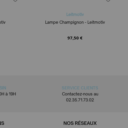
Leitmotiv
tiv
Lampe Champignon - Leitmotiv
97,50 €
SIN
SERVICE CLIENTS
0H à 19H
Contactez-nous au
02.35.71.73.02
NS
NOS RÉSEAUX