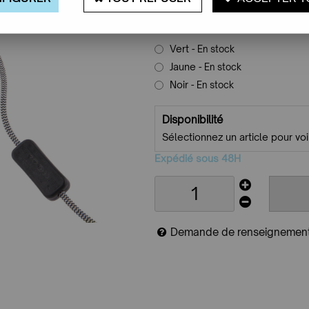
Caractéristiques
Vert
- En stock
Jaune
- En stock
Noir
- En stock
Disponibilité
Sélectionnez un article pour voir
Expédié sous 48H
Demande de renseignemen