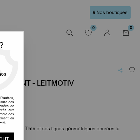
Nos boutiques
0
0
W
?
nos
NCHANT - LEITMOTIV
e avis !
D'autres,
esure des
onnées de
accès aux
emble des
moment en
kie.
de
Present Time
et ses lignes géométriques épurées la
écorative.
OUT