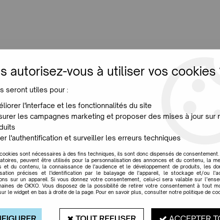
LUMINAIRES
JARDIN
MAISON
PROMO
NE
s autorisez-vous à utiliser vos cookies 
T AIR CISELEE KARTELL
s seront utiles pour :
liorer l'interface et les fonctionnalités du site
urer les campagnes marketing et proposer des mises à jour sur 
LAMPE DE TABLE LI
duits
er l'authentification et surveiller les erreurs techniques
Soyez le premier à donner votr
 cookies sont nécessaires à des fins techniques, ils sont donc dispensés de consentement. 
gatoires, peuvent être utilisés pour la personnalisation des annonces et du contenu, la m
216
,
00
€
TTC
 et du contenu, la connaissance de l'audience et le développement de produits, les d
isation précises et l'identification par le balayage de l'appareil, le stockage et/ou l'
ions sur un appareil. Si vous donnez votre consentement, celui-ci sera valable sur l’ens
Réf. :
KA9135AM
aines de OKXO. Vous disposez de la possibilité de retirer votre consentement à tout 
sur le widget en bas à droite de la page. Pour en savoir plus, consulter notre politique de coo
Eugéni Quittlet joue les illusionni
poétique et trompe l'oeil. Cette
en polycarbonate transparent à l'
FIGURER
TOUT REFUSER
ACCEPTER T