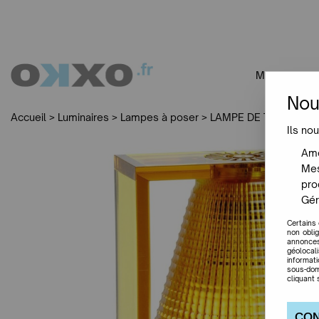
MOBILIER
Nou
Accueil
>
Luminaires
>
Lampes à poser
>
LAMPE DE TABLE LIGH
Ils nou
Amé
Mes
pro
Gér
Certains
non obli
annonces
géolocal
informat
sous-dom
cliquant 
CON