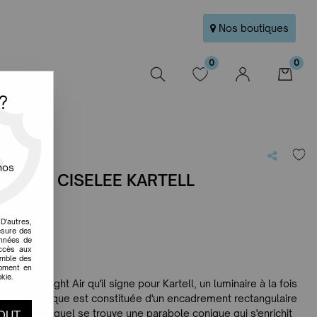
Nos boutiques
0
0
W
?
nos
GHT AIR CISELEE KARTELL
e avis !
D'autres,
esure des
onnées de
accès aux
emble des
moment en
kie.
stes avec Light Air qu'il signe pour Kartell, un luminaire à la fois
 lampe atypique est constituée d'un encadrement rectangulaire
intérieur duquel se trouve une parabole conique qui s'enrichit
OUT