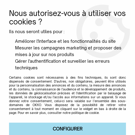
Nous autorisez-vous à utiliser vos
0
cookies ?
Ils nous seront utiles pour :
Accueil
>
LECOMFORT
Améliorer l'interface et les fonctionnalités du site
Mesurer les campagnes marketing et proposer des
Produits de la marque
mises à jour sur nos produits
Gérer l'authentification et surveiller les erreurs
techniques
LECOMFORT
Certains cookies sont nécessaires à des fins techniques, ils sont donc
dispensés de consentement. D'autres, non obligatoires, peuvent être utilisés
pour la personnalisation des annonces et du contenu, la mesure des annonces
et du contenu, la connaissance de l'audience et le développement de produits,
les données de géolocalisation précises et l'identification par le balayage de
2 articles sur
2
l'appareil, le stockage et/ou l'accès aux informations sur un appareil. Si vous
donnez votre consentement, celui-ci sera valable sur l’ensemble des sous-
domaines de OKXO. Vous disposez de la possibilité de retirer votre
consentement à tout moment en cliquant sur le widget en bas à droite de la
page. Pour en savoir plus, consulter notre politique de cookie.
CONFIGURER