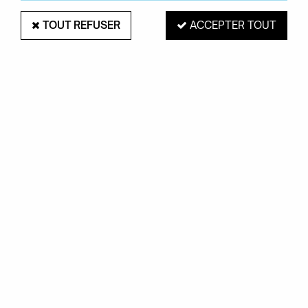
TOUT REFUSER
ACCEPTER TOUT
LECOMFORT
Canapé 2 places Shelley - LeComfort
1290,00 €
VOIR LE PRODUIT