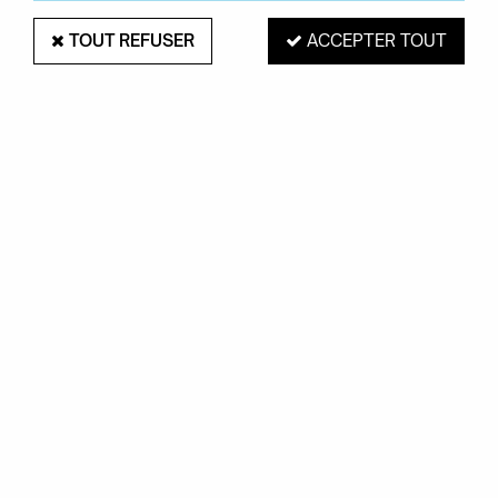
TOUT REFUSER
ACCEPTER TOUT
SET DE 2 PATÈRE PI - EYHNICRAFT
Soyez le premier à donner votre avis !
À partir de
59
,
00
€
TTC