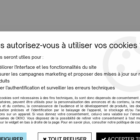
LUMINAIRES
JARDIN
MAISON
PROMO
NE
s autorisez-vous à utiliser vos cookies 
m - Petite Friture
s seront utiles pour :
liorer l'interface et les fonctionnalités du site
urer les campagnes marketing et proposer des mises à jour sur 
duits
SUSPENSION VERTIG
er l'authentification et surveiller les erreurs techniques
Soyez le premier à donner votr
 cookies sont nécessaires à des fins techniques, ils sont donc dispensés de consentement. 
gatoires, peuvent être utilisés pour la personnalisation des annonces et du contenu, la m
 et du contenu, la connaissance de l'audience et le développement de produits, les d
695
,
00
€
TTC
isation précises et l'identification par le balayage de l'appareil, le stockage et/ou l'
ions sur un appareil. Si vous donnez votre consentement, celui-ci sera valable sur l’ens
aines de OKXO. Vous disposez de la possibilité de retirer votre consentement à tout 
Réf. :
PFRL00209
sur le widget en bas à droite de la page. Pour en savoir plus, consulter notre politique de coo
La singularité et la légèreté de l
d'édition
Petite Friture
. Signée p
FIGURER
TOUT REFUSER
ACCEPTER T