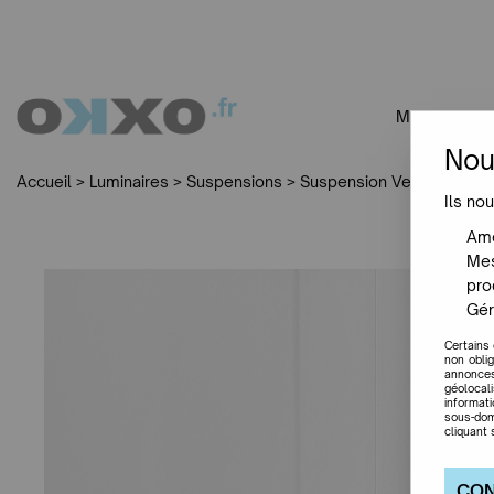
MOBILIER
Nou
Accueil
>
Luminaires
>
Suspensions
>
Suspension Vertigo Ø110 c
Ils nou
Amé
Mes
pro
Gér
Certains
non obli
annonces
géolocal
informat
sous-dom
cliquant 
CON