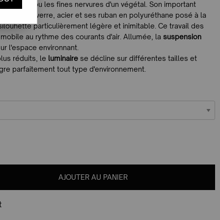
ne libellule ou les fines nervures d'un végétal. Son important
n fibre de verre, acier et ses ruban en polyuréthane posé à la
ilouhette particulièrement légère et inimitable. Ce travail des
mobile au rythme des courants d'air. Allumée, la
suspension
ur l'espace environnant.
lus réduits, le
luminaire
se décline sur différentes tailles et
ègre parfaitement tout type d'environnement.
AJOUTER AU PANIER
t