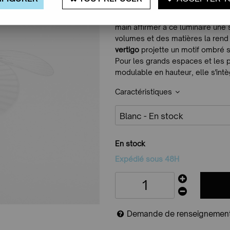
d'intimité: évoquant les ailes d'u
diamètre associé à sa structure e
main affirmer à ce luminaire une s
volumes et des matières la rend 
vertigo
projette un motif ombré s
Pour les grands espaces et les p
modulable en hauteur, elle s'int
Caractéristiques
En stock
Expédié sous 48H
Demande de renseignemen