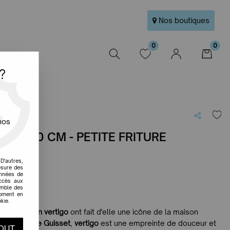
Nos boutiques
0
0
W
?
nos
O Ø110 CM - PETITE FRITURE
e avis !
D'autres,
esure des
onnées de
accès aux
emble des
moment en
kie.
a
suspension vertigo
ont fait d'elle une icône de la maison
ar
Constance Guisset
,
vertigo
est une empreinte de douceur et
OUT