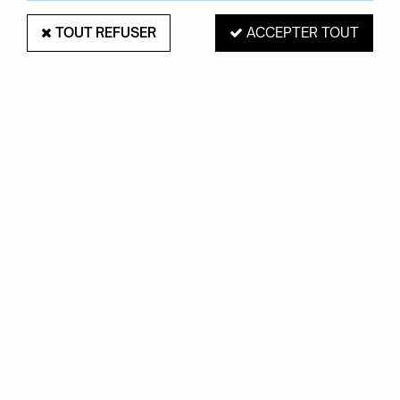
TOUT REFUSER
ACCEPTER TOUT
TAPIS DAKOR - SERGE LESAGE
Soyez le premier à donner votre avis !