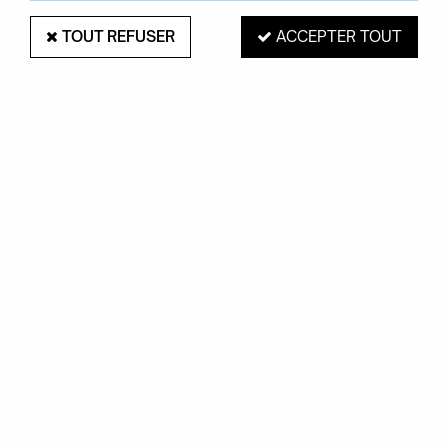
TOUT REFUSER
ACCEPTER TOUT
TASSE 2 WILLIES - HELEN B
Soyez le premier à donner votre avis !