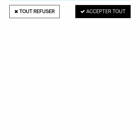
TOUT REFUSER
ACCEPTER TOUT
COMPONIBILI 2 ÉLÉMENTS RECYCLED
- KARTELL
Soyez le premier à donner votre avis !