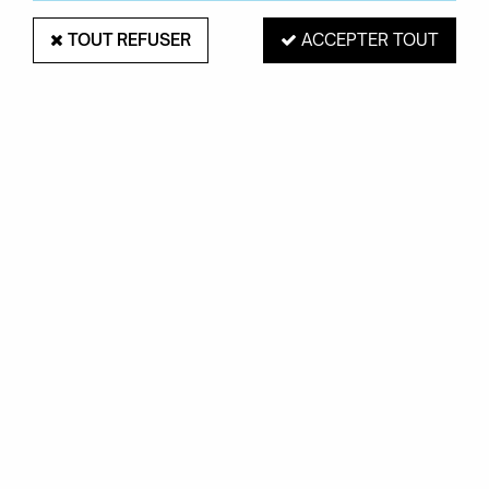
TOUT REFUSER
ACCEPTER TOUT
COMPONIBILI BIO 3 ÉLÉMENTS -
KARTELL
Soyez le premier à donner votre avis !