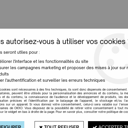
LUMINAIRES
JARDIN
MAISON
PROMO
NE
s autorisez-vous à utiliser vos cookies 
s seront utiles pour :
semble de nos marques d
liorer l'interface et les fonctionnalités du site
urer les campagnes marketing et proposer des mises à jour sur 
duits
er l'authentification et surveiller les erreurs techniques
 cookies sont nécessaires à des fins techniques, ils sont donc dispensés de consentement. 
gatoires, peuvent être utilisés pour la personnalisation des annonces et du contenu, la m
 et du contenu, la connaissance de l'audience et le développement de produits, les d
isation précises et l'identification par le balayage de l'appareil, le stockage et/ou l'
ions sur un appareil. Si vous donnez votre consentement, celui-ci sera valable sur l’ens
LBERTINE STUDIO
ALESSI
aines de OKXO. Vous disposez de la possibilité de retirer votre consentement à tout 
sur le widget en bas à droite de la page. Pour en savoir plus, consulter notre politique de coo
FIGURER
TOUT REFUSER
ACCEPTER T