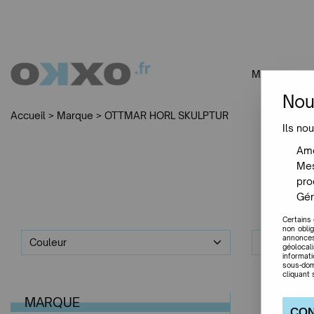
MOBILIER
Nou
Accueil
>
Marque
>
OTTMAR HORL SKULPTUR
Ils nou
Amé
Mes
pro
Gér
Certains
non obli
annonces
Couleur
Marques
géolocal
informat
sous-dom
cliquant 
MARQUE
CON