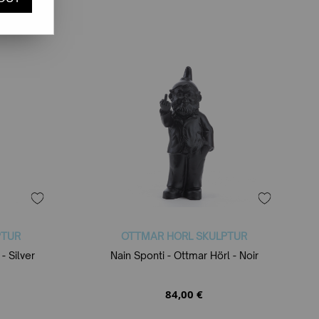
PTUR
OTTMAR HORL SKULPTUR
- Silver
Nain Sponti - Ottmar Hörl - Noir
84,00 €