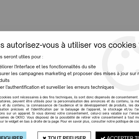
LUMINAIRES
JARDIN
MAISON
PROMO
NE
s autorisez-vous à utiliser vos cookies 
s seront utiles pour :
OTTMAR HORL SKULPTU
liorer l'interface et les fonctionnalités du site
urer les campagnes marketing et proposer des mises à jour sur 
duits
er l'authentification et surveiller les erreurs techniques
 cookies sont nécessaires à des fins techniques, ils sont donc dispensés de consentement. 
gatoires, peuvent être utilisés pour la personnalisation des annonces et du contenu, la m
 et du contenu, la connaissance de l'audience et le développement de produits, les d
matière
isation précises et l'identification par le balayage de l'appareil, le stockage et/ou l'
ions sur un appareil. Si vous donnez votre consentement, celui-ci sera valable sur l’ens
aines de OKXO. Vous disposez de la possibilité de retirer votre consentement à tout 
sur le widget en bas à droite de la page. Pour en savoir plus, consulter notre politique de coo
FIGURER
TOUT REFUSER
ACCEPTER T