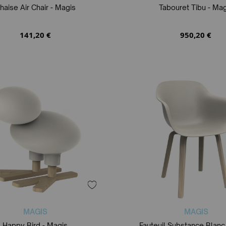
haise Air Chair - Magis
Tabouret Tibu - Mag
141,20 €
950,20 €
MAGIS
MAGIS
Happy Bird - Magis
Fauteuil Substance Blanc