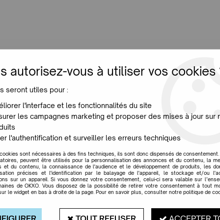
LUMINAIRES
JARDIN
MAISON
PROMO
NE
s autorisez-vous à utiliser vos cookies 
s seront utiles pour :
MAGIS
liorer l'interface et les fonctionnalités du site
urer les campagnes marketing et proposer des mises à jour sur 
duits
MAGIS, UN MONDE DE QUALITÉ CERTIFIÉES !
er l'authentification et surveiller les erreurs techniques
 cookies sont nécessaires à des fins techniques, ils sont donc dispensés de consentement. 
gatoires, peuvent être utilisés pour la personnalisation des annonces et du contenu, la m
r sur un nombre réduit de projets, mais qui soient soutenus par une i
 et du contenu, la connaissance de l'audience et le développement de produits, les d
isation précises et l'identification par le balayage de l'appareil, le stockage et/ou l'
ions sur un appareil. Si vous donnez votre consentement, celui-ci sera valable sur l’ens
aines de OKXO. Vous disposez de la possibilité de retirer votre consentement à tout 
sur le widget en bas à droite de la page. Pour en savoir plus, consulter notre politique de coo
FIGURER
TOUT REFUSER
ACCEPTER T
Marques