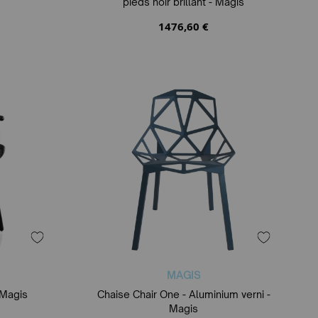
pieds noir brillant - Magis
1476,60 €
MAGIS
 Magis
Chaise Chair One - Aluminium verni -
Magis