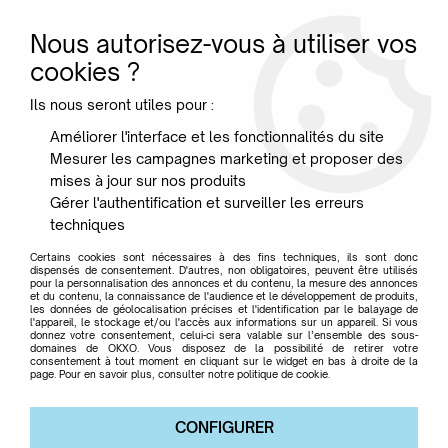
Nous autorisez-vous à utiliser vos
0
cookies ?
Ils nous seront utiles pour :
Accueil
>
Marque
>
FAT BOY
Améliorer l'interface et les fonctionnalités du site
Mesurer les campagnes marketing et proposer des
Boutique Fatboy en
mises à jour sur nos produits
Gérer l'authentification et surveiller les erreurs
techniques
ligne
Certains cookies sont nécessaires à des fins techniques, ils sont donc
dispensés de consentement. D'autres, non obligatoires, peuvent être utilisés
pour la personnalisation des annonces et du contenu, la mesure des annonces
et du contenu, la connaissance de l'audience et le développement de produits,
FATBOY : L'ART DU DESIGN FUN ET
les données de géolocalisation précises et l'identification par le balayage de
l'appareil, le stockage et/ou l'accès aux informations sur un appareil. Si vous
FONCTIONNEL
donnez votre consentement, celui-ci sera valable sur l’ensemble des sous-
domaines de OKXO. Vous disposez de la possibilité de retirer votre
consentement à tout moment en cliquant sur le widget en bas à droite de la
page. Pour en savoir plus, consulter notre politique de cookie.
Fatboy
est une marque néerlandaise emblématique,
reconnue pour ses produits au
design ludique
,
fonctionnel et innovant. Fondée en 2002 par Alex
CONFIGURER
Bergman, la marque a connu un succès fulgurant grâce à