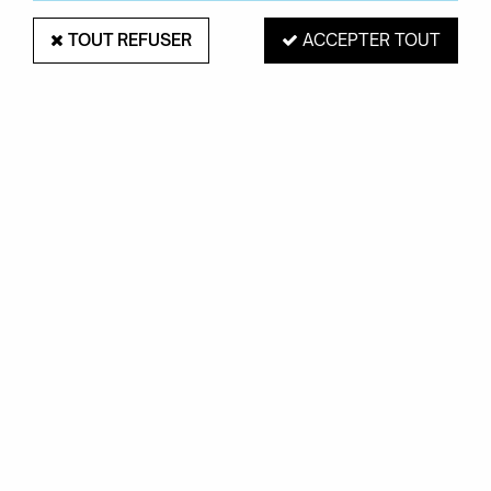
TOUT REFUSER
ACCEPTER TOUT
HANDED BY
Grand Shopper Mayfair - Handed By
49,95 €
ACHAT RAPIDE