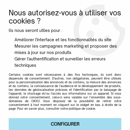
Nous autorisez-vous à utiliser vos
0
cookies ?
Ils nous seront utiles pour :
Accueil
>
Marque
>
HANDED BY
Améliorer l'interface et les fonctionnalités du site
Mesurer les campagnes marketing et proposer des
HANDED BY
mises à jour sur nos produits
Gérer l'authentification et surveiller les erreurs
techniques
Certains cookies sont nécessaires à des fins techniques, ils sont donc
dispensés de consentement. D'autres, non obligatoires, peuvent être utilisés
pour la personnalisation des annonces et du contenu, la mesure des annonces
TRIER & FILTRER
et du contenu, la connaissance de l'audience et le développement de produits,
les données de géolocalisation précises et l'identification par le balayage de
l'appareil, le stockage et/ou l'accès aux informations sur un appareil. Si vous
donnez votre consentement, celui-ci sera valable sur l’ensemble des sous-
domaines de OKXO. Vous disposez de la possibilité de retirer votre
3 articles sur
3
consentement à tout moment en cliquant sur le widget en bas à droite de la
page. Pour en savoir plus, consulter notre politique de cookie.
CONFIGURER