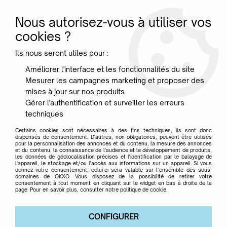
Nous autorisez-vous à utiliser vos
0
cookies ?
Ils nous seront utiles pour :
Accueil
>
Marque
>
TRABALDO
Améliorer l'interface et les fonctionnalités du site
Mesurer les campagnes marketing et proposer des
TRABALDO
mises à jour sur nos produits
Gérer l'authentification et surveiller les erreurs
techniques
Certains cookies sont nécessaires à des fins techniques, ils sont donc
dispensés de consentement. D'autres, non obligatoires, peuvent être utilisés
pour la personnalisation des annonces et du contenu, la mesure des annonces
TRIER & FILTRER
et du contenu, la connaissance de l'audience et le développement de produits,
les données de géolocalisation précises et l'identification par le balayage de
l'appareil, le stockage et/ou l'accès aux informations sur un appareil. Si vous
donnez votre consentement, celui-ci sera valable sur l’ensemble des sous-
domaines de OKXO. Vous disposez de la possibilité de retirer votre
3 articles sur
3
consentement à tout moment en cliquant sur le widget en bas à droite de la
page. Pour en savoir plus, consulter notre politique de cookie.
CONFIGURER