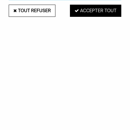
TOUT REFUSER
ACCEPTER TOUT
TRABALDO
Chaise Skin met - Trabaldo
738,00 €
VOIR LE PRODUIT