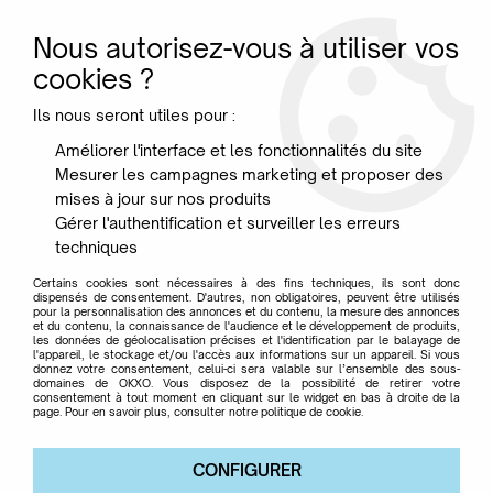
Nous autorisez-vous à utiliser vos
0
cookies ?
Ils nous seront utiles pour :
Accueil
>
Marque
>
FORESTIER
Améliorer l'interface et les fonctionnalités du site
Mesurer les campagnes marketing et proposer des
FORESTIER
mises à jour sur nos produits
Gérer l'authentification et surveiller les erreurs
techniques
DESIGN UTILE, ÉLÉGANT ET DE QUALITÉ.
Certains cookies sont nécessaires à des fins techniques, ils sont donc
dispensés de consentement. D'autres, non obligatoires, peuvent être utilisés
pour la personnalisation des annonces et du contenu, la mesure des annonces
et du contenu, la connaissance de l'audience et le développement de produits,
« Un objet design est avant tout un objet juste, beau,
les données de géolocalisation précises et l'identification par le balayage de
utile, de qualité, qui répond à une fonction. Sa facture
l'appareil, le stockage et/ou l'accès aux informations sur un appareil. Si vous
donnez votre consentement, celui-ci sera valable sur l’ensemble des sous-
doit rester simple pour mieux valoriser la forme, l'aspect
domaines de OKXO. Vous disposez de la possibilité de retirer votre
consentement à tout moment en cliquant sur le widget en bas à droite de la
matière, le savoir-faire technologique ou artisanal. »
page. Pour en savoir plus, consulter notre politique de cookie.
explique Jean Dominique Leze(designer)
Forestier est une marque créative et poétique, avec le
CONFIGURER
design, la nature et les matières brutes, en points