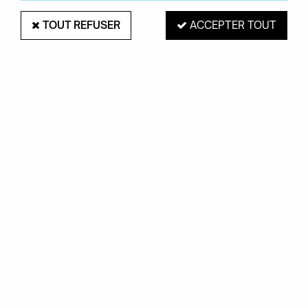
d'ancrage. Une marque qui privilégie la fonction et
l'intérêt du consommateur dans une démarche
TOUT REFUSER
ACCEPTER TOUT
responsable.
TRIER & FILTRER
Aucune correspondance trouvée
PAIEMENT SÉCURISÉ
EXPÉDITION 48H
Mastercard, Visa,
pour les produits
PayPal, Amex, Maetro
en stock
RETRAIT EN MAGASIN