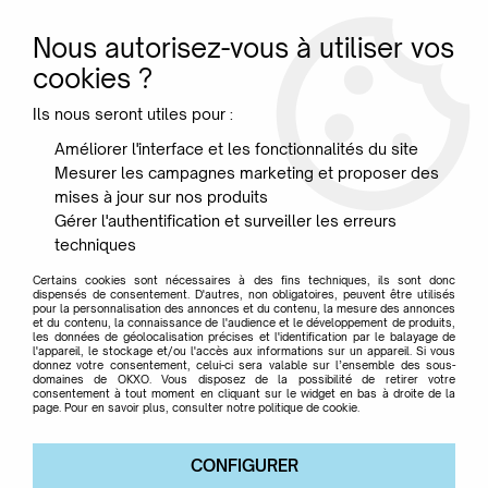
Nous autorisez-vous à utiliser vos
0
cookies ?
Ils nous seront utiles pour :
Accueil
>
Marque
>
PRESENT TIME
Améliorer l'interface et les fonctionnalités du site
Mesurer les campagnes marketing et proposer des
PRESENT TIME
mises à jour sur nos produits
Gérer l'authentification et surveiller les erreurs
techniques
Certains cookies sont nécessaires à des fins techniques, ils sont donc
dispensés de consentement. D'autres, non obligatoires, peuvent être utilisés
pour la personnalisation des annonces et du contenu, la mesure des annonces
TRIER & FILTRER
et du contenu, la connaissance de l'audience et le développement de produits,
les données de géolocalisation précises et l'identification par le balayage de
l'appareil, le stockage et/ou l'accès aux informations sur un appareil. Si vous
donnez votre consentement, celui-ci sera valable sur l’ensemble des sous-
domaines de OKXO. Vous disposez de la possibilité de retirer votre
27 articles sur
27
consentement à tout moment en cliquant sur le widget en bas à droite de la
page. Pour en savoir plus, consulter notre politique de cookie.
CONFIGURER