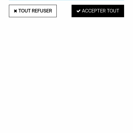
TOUT REFUSER
ACCEPTER TOUT
CHAISE BÉBÉ LAPIN - QEEBOO
Soyez le premier à donner votre avis !
139
,
00
€
Hors Eco-part