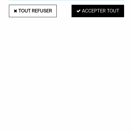
TOUT REFUSER
ACCEPTER TOUT
ETAGÈRE TORTUE - QEEBOO
Soyez le premier à donner votre avis !
449
,
00
€
TTC