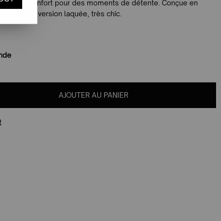
 d'un grand confort pour des moments de détente. Conçue en
ée dans une version laquée, très chic.
ande
AJOUTER AU PANIER
t