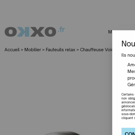
MOBILIER
Nou
Accueil
>
Mobilier
>
Fauteuils relax
>
Chauffeuse Voido a Bascule 
Ils nou
Amé
Mes
pro
Gér
Certains
non obli
annonces
géolocal
informat
sous-dom
cliquant 
CON