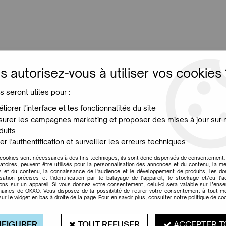
LUMINAIRES
JARDIN
MAISON
PROMO
NE
s autorisez-vous à utiliser vos cookies 
Verni Brillant - Noir
s seront utiles pour :
liorer l'interface et les fonctionnalités du site
urer les campagnes marketing et proposer des mises à jour sur 
duits
CHAUFFEUSE VOIDO 
er l'authentification et surveiller les erreurs techniques
Soyez le premier à donner votr
 cookies sont nécessaires à des fins techniques, ils sont donc dispensés de consentement. 
gatoires, peuvent être utilisés pour la personnalisation des annonces et du contenu, la m
2054
,
40
€
Hors Eco-par
 et du contenu, la connaissance de l'audience et le développement de produits, les d
isation précises et l'identification par le balayage de l'appareil, le stockage et/ou l'
ions sur un appareil. Si vous donnez votre consentement, celui-ci sera valable sur l’ens
0,25 €
Eco-part
aines de OKXO. Vous disposez de la possibilité de retirer votre consentement à tout 
sur le widget en bas à droite de la page. Pour en savoir plus, consulter notre politique de coo
Réf. :
MAGSD141763C
La chauffeuse à bascule
Voido
es
FIGURER
TOUT REFUSER
ACCEPTER T