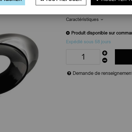
un design sensuel, elle se fait
polyéthylène, elle est ici déclin
Caractéristiques
Produit disponible sur comm
Expédié sous 58 jours
Demande de renseignemen