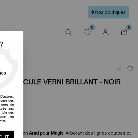
Nos boutiques
0
0
W
?
nos
A BASCULE VERNI BRILLANT - NOIR
e avis !
D'autres,
esure des
t
onnées de
accès aux
emble des
moment en
kie.
t signée
Ron Arad
pour
Magis
. Arborant des lignes courbes et
OUT