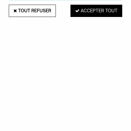
TOUT REFUSER
ACCEPTER TOUT
ETHNICRAFT
Canapé 1 place N701 - Ethnicraft
1089,00 €
VOIR LE PRODUIT