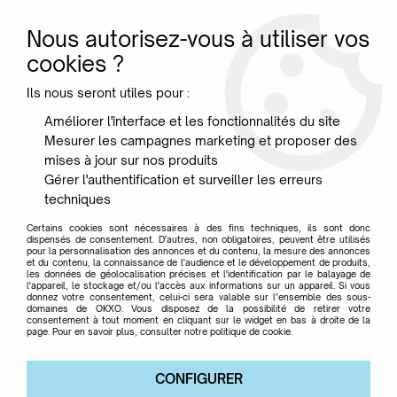
Nous autorisez-vous à utiliser vos
0
cookies ?
Ils nous seront utiles pour :
Accueil
>
Mobilier
>
Fauteuils relax
Améliorer l'interface et les fonctionnalités du site
Mesurer les campagnes marketing et proposer des
Fauteuils relax
mises à jour sur nos produits
Gérer l'authentification et surveiller les erreurs
techniques
VENEZ VOUS DÉTENDRE AVEC NOTRE
Certains cookies sont nécessaires à des fins techniques, ils sont donc
dispensés de consentement. D'autres, non obligatoires, peuvent être utilisés
SÉLECTION DE FAUTEUILS RELAXATION
pour la personnalisation des annonces et du contenu, la mesure des annonces
et du contenu, la connaissance de l'audience et le développement de produits,
les données de géolocalisation précises et l'identification par le balayage de
l'appareil, le stockage et/ou l'accès aux informations sur un appareil. Si vous
donnez votre consentement, celui-ci sera valable sur l’ensemble des sous-
domaines de OKXO. Vous disposez de la possibilité de retirer votre
consentement à tout moment en cliquant sur le widget en bas à droite de la
TRIER & FILTRER
page. Pour en savoir plus, consulter notre politique de cookie.
CONFIGURER
11 articles sur
11