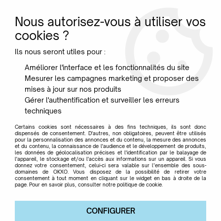
Nous autorisez-vous à utiliser vos
0
cookies ?
Ils nous seront utiles pour :
Accueil
>
Mobilier
>
Tabourets haut
Améliorer l'interface et les fonctionnalités du site
Mesurer les campagnes marketing et proposer des
Tabourets de Bar
mises à jour sur nos produits
Gérer l'authentification et surveiller les erreurs
techniques
SÉLECTION DE TABOURETS
Certains cookies sont nécessaires à des fins techniques, ils sont donc
dispensés de consentement. D'autres, non obligatoires, peuvent être utilisés
pour la personnalisation des annonces et du contenu, la mesure des annonces
et du contenu, la connaissance de l'audience et le développement de produits,
les données de géolocalisation précises et l'identification par le balayage de
l'appareil, le stockage et/ou l'accès aux informations sur un appareil. Si vous
donnez votre consentement, celui-ci sera valable sur l’ensemble des sous-
TRIER & FILTRER
domaines de OKXO. Vous disposez de la possibilité de retirer votre
consentement à tout moment en cliquant sur le widget en bas à droite de la
page. Pour en savoir plus, consulter notre politique de cookie.
30 articles sur
33
CONFIGURER