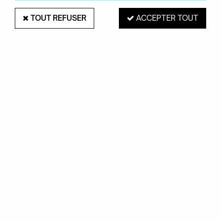
TOUT REFUSER
ACCEPTER TOUT
CASTIL
Tabouret Emilie H65 - Structure olivia Corde
verde militare - Castil
651,00 €
VOIR LE PRODUIT