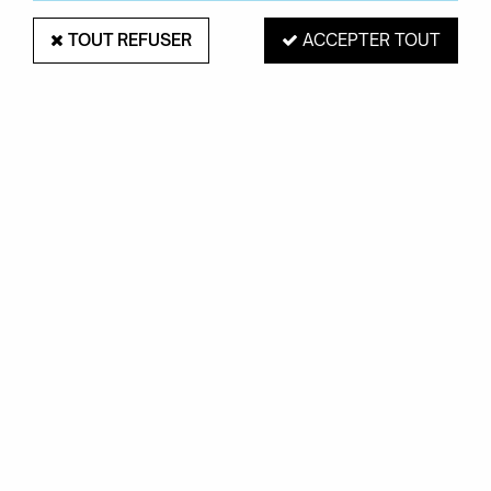
TOUT REFUSER
ACCEPTER TOUT
LAMPE DE TABLE CONSTANZINA
LAITON - LUCEPLAN
Soyez le premier à donner votre avis !