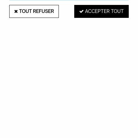
TOUT REFUSER
ACCEPTER TOUT
SUSPENSION ILLAN- LUCEPLAN
Soyez le premier à donner votre avis !