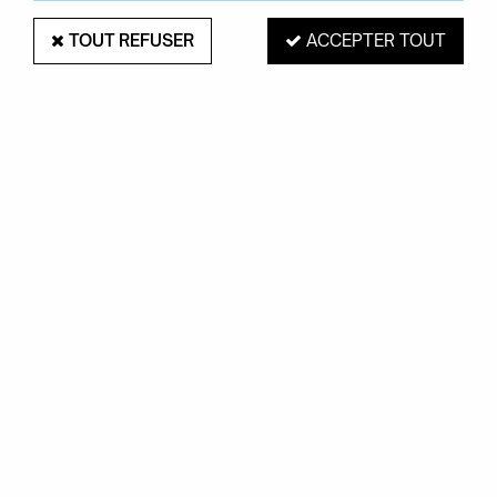
TOUT REFUSER
ACCEPTER TOUT
LAMPE RIO CHIEN - SELETTI
Soyez le premier à donner votre avis !
293
,
00
€
TTC