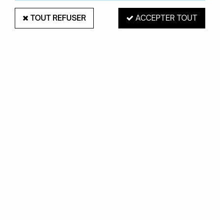
TOUT REFUSER
ACCEPTER TOUT
FERMOB
LOT DE 2 CHAISES SURPRISING -
FERMOB
Soyez le premier à donner votre avis !