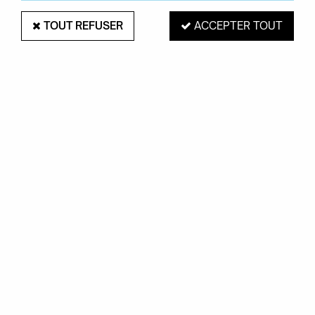
TOUT REFUSER
ACCEPTER TOUT
FERMOB
LOT DE 2 CHAISES BRISTRO METAL -
FERMOB
Soyez le premier à donner votre avis !