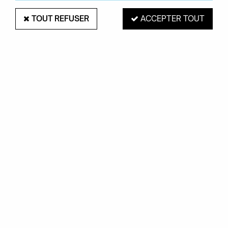
TOUT REFUSER
ACCEPTER TOUT
DOIY
Décapsuleur Baby Foot Rouge - DOIY
19,95 €
ACHAT RAPIDE