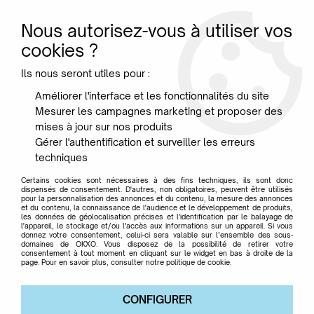
Nous autorisez-vous à utiliser vos
0
cookies ?
Ils nous seront utiles pour :
Accueil
>
Maison
>
Cuisine
Améliorer l'interface et les fonctionnalités du site
Mesurer les campagnes marketing et proposer des
Cuisine
mises à jour sur nos produits
Gérer l'authentification et surveiller les erreurs
techniques
ACCESSOIRES ET OBJETS DESIGN POUR
Certains cookies sont nécessaires à des fins techniques, ils sont donc
dispensés de consentement. D'autres, non obligatoires, peuvent être utilisés
LA CUISINE
pour la personnalisation des annonces et du contenu, la mesure des annonces
et du contenu, la connaissance de l'audience et le développement de produits,
les données de géolocalisation précises et l'identification par le balayage de
l'appareil, le stockage et/ou l'accès aux informations sur un appareil. Si vous
donnez votre consentement, celui-ci sera valable sur l’ensemble des sous-
domaines de OKXO. Vous disposez de la possibilité de retirer votre
consentement à tout moment en cliquant sur le widget en bas à droite de la
TRIER & FILTRER
page. Pour en savoir plus, consulter notre politique de cookie.
CONFIGURER
5 articles sur
5