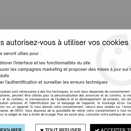
LUMINAIRES
JARDIN
MAISON
PROMO
NE
s autorisez-vous à utiliser vos cookies 
s seront utiles pour :
Horloge
liorer l'interface et les fonctionnalités du site
urer les campagnes marketing et proposer des mises à jour sur 
duits
er l'authentification et surveiller les erreurs techniques
 cookies sont nécessaires à des fins techniques, ils sont donc dispensés de consentement. 
gatoires, peuvent être utilisés pour la personnalisation des annonces et du contenu, la m
 et du contenu, la connaissance de l'audience et le développement de produits, les d
Marques
isation précises et l'identification par le balayage de l'appareil, le stockage et/ou l'
ions sur un appareil. Si vous donnez votre consentement, celui-ci sera valable sur l’ens
aines de OKXO. Vous disposez de la possibilité de retirer votre consentement à tout 
sur le widget en bas à droite de la page. Pour en savoir plus, consulter notre politique de coo
FIGURER
TOUT REFUSER
ACCEPTER T