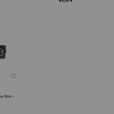
69,95 €
e Noir -