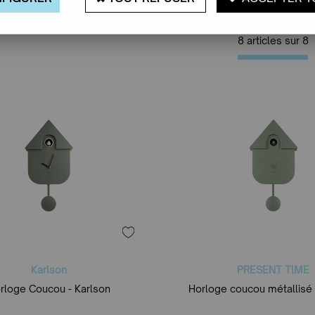
8 articles sur
8
Karlson
PRESENT TIME
rloge Coucou - Karlson
Horloge coucou métallisé 