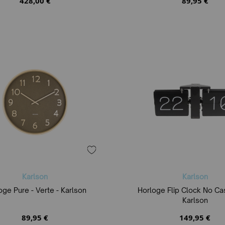
428,00 €
89,95 €
Karlson
Karlson
oge Pure - Verte - Karlson
Horloge Flip Clock No Cas
Karlson
89,95 €
149,95 €