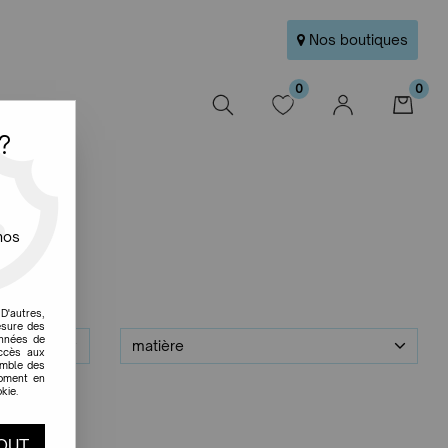
Nos boutiques
0
0
W
?
nos
D'autres,
esure des
onnées de
matière
accès aux
emble des
moment en
kie.
OUT