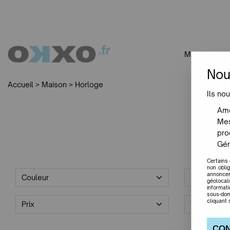
MOBILIER
Nou
Accueil
>
Maison
>
Horloge
Ils nou
Amé
Mes
pro
Gér
Certains
non obli
annonces
Couleur
Designer
géolocal
informat
sous-dom
cliquant 
Prix
Trier par
CON