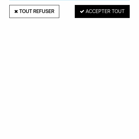
TOUT REFUSER
ACCEPTER TOUT
CARTONIC
PUZZLE 3D CHUCK NORRIS -
CARTONIC
Soyez le premier à donner votre avis !