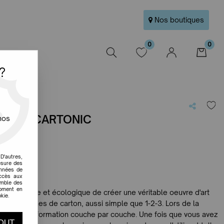
Nos boutiques
0
0
W
?
 USA - CARTONIC
nos
e avis !
D'autres,
esure des
onnées de
accès aux
emble des
moment en
moyen facile et écologique de créer une véritable œuvre d'art
kie.
é de tranches de carton, aussi simple que 1-2-3. Lors de la
alement à sa formation couche par couche. Une fois que vous avez
OUT