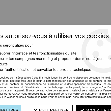
LUMINAIRES
JARDIN
MAISON
PROMO
NE
s autorisez-vous à utiliser vos cookies 
ic
s seront utiles pour :
CARTONIC
liorer l'interface et les fonctionnalités du site
PUZZLE 3D LIBERTY
urer les campagnes marketing et proposer des mises à jour sur 
duits
Soyez le premier à donner votr
er l'authentification et surveiller les erreurs techniques
37
,
95
€
TTC
 cookies sont nécessaires à des fins techniques, ils sont donc dispensés de consentement. 
gatoires, peuvent être utilisés pour la personnalisation des annonces et du contenu, la m
 et du contenu, la connaissance de l'audience et le développement de produits, les d
isation précises et l'identification par le balayage de l'appareil, le stockage et/ou l'
Réf. :
CWLIBER
ions sur un appareil. Si vous donnez votre consentement, celui-ci sera valable sur l’ens
aines de OKXO. Vous disposez de la possibilité de retirer votre consentement à tout 
Les puzzles Cartonic 3D sont le 
sur le widget en bas à droite de la page. Pour en savoir plus, consulter notre politique de coo
en carton. C'est un kit prédécoup
création, vous assisterez littér
FIGURER
TOUT REFUSER
ACCEPTER T