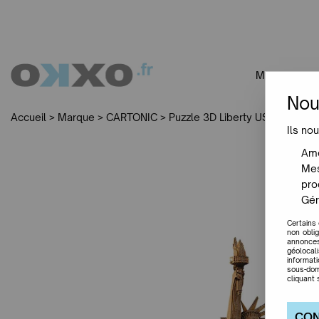
MOBILIER
Nou
Accueil
>
Marque
>
CARTONIC
>
Puzzle 3D Liberty USA - Carton
Ils nou
Amé
Mes
pro
Gér
Certains
non obli
annonces
géolocal
informat
sous-dom
cliquant 
CON