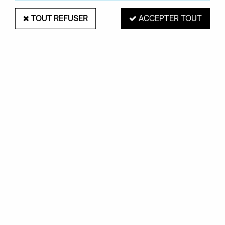
TOUT REFUSER
ACCEPTER TOUT
FERMOB
TABLE BELLEVIE 196 X 90 CM -
FERMOB
Soyez le premier à donner votre avis !